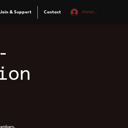
Anmelden
Join & Support
Contact
-
ion
members.