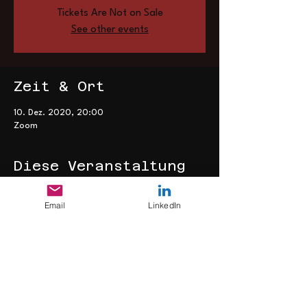
Tickets Are Not on Sale
See other events
Zeit & Ort
10. Dez. 2020, 20:00
Zoom
Diese Veranstaltung
teilen
Email
LinkedIn
>